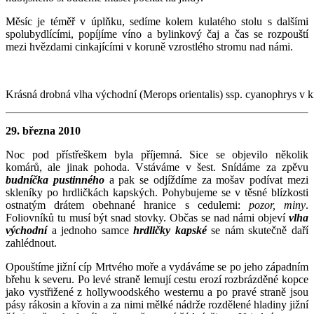
Měsíc je téměř v úplňku, sedíme kolem kulatého stolu s dalšími
spolubydlícími, popíjíme víno a bylinkový čaj a čas se rozpouští
mezi hvězdami cinkajícími v koruně vzrostlého stromu nad námi.
Krásná drobná vlha východní (Merops orientalis) ssp. cyanophrys v 
29. března 2010
Noc pod přístřeškem byla příjemná. Sice se objevilo několik
komárů, ale jinak pohoda. Vstáváme v šest. Snídáme za zpěvu
budníčka pustinného
a pak se odjíždíme za mošav podívat mezi
skleníky po hrdličkách kapských. Pohybujeme se v těsné blízkosti
ostnatým drátem obehnané hranice s cedulemi:
pozor, miny
.
Foliovníků tu musí být snad stovky. Občas se nad námi objeví
vlha
východní
a jednoho samce
hrdličky kapské
se nám skutečně daří
zahlédnout.
Opouštíme jižní cíp Mrtvého moře a vydáváme se po jeho západním
břehu k severu. Po levé straně lemují cestu erozí rozbrázděné kopce
jako vystřižené z hollywoodského westernu a po pravé straně jsou
pásy rákosin a křovin a za nimi mělké nádrže rozdělené hladiny jižní