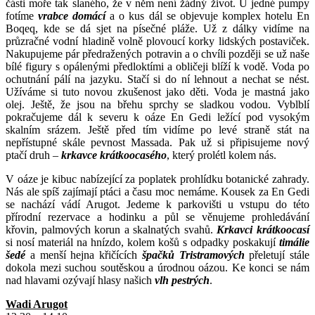
části moře tak slaného, že v něm není žádný život. U jedné pumpy
fotíme
vrabce domácí
a o kus dál se objevuje komplex hotelu En
Boqeq, kde se dá sjet na písečné pláže. Už z dálky vidíme na
průzračné vodní hladině volně plovoucí korky lidských postaviček.
Nakupujeme pár předražených potravin a o chvíli později se už naše
bílé figury s opálenými předloktími a obličeji blíží k vodě. Voda po
ochutnání pálí na jazyku. Stačí si do ní lehnout a nechat se nést.
Užíváme si tuto novou zkušenost jako děti. Voda je mastná jako
olej. Ještě, že jsou na břehu sprchy se sladkou vodou. Vyblblí
pokračujeme dál k severu k oáze En Gedi ležící pod vysokým
skalním srázem. Ještě před tím vidíme po levé straně stát na
nepřístupné skále pevnost Massada. Pak už si připisujeme nový
ptačí druh –
krkavce krátkoocasého
, který prolétl kolem nás.
V oáze je kibuc nabízející za poplatek prohlídku botanické zahrady.
Nás ale spíš zajímají ptáci a času moc nemáme. Kousek za En Gedi
se nachází vádí Arugot. Jedeme k parkovišti u vstupu do této
přírodní rezervace a hodinku a půl se věnujeme prohledávání
křovin, palmových korun a skalnatých svahů.
Krkavci krátkoocasí
si nosí materiál na hnízdo, kolem košů s odpadky poskakují
timálie
šedé
a menší hejna křičících
špačků Tristramových
přeletují stále
dokola mezi suchou soutěskou a úrodnou oázou. Ke konci se nám
nad hlavami ozývají hlasy našich
vlh pestrých
.
Wadi Arugot