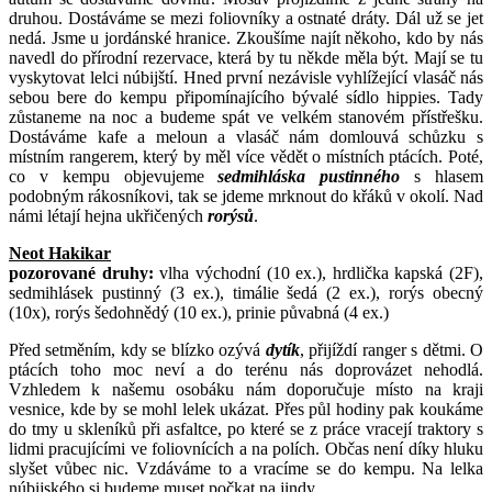
druhou. Dostáváme se mezi foliovníky a ostnaté dráty. Dál už se jet
nedá. Jsme u jordánské hranice. Zkoušíme najít někoho, kdo by nás
navedl do přírodní rezervace, která by tu někde měla být. Mají se tu
vyskytovat lelci núbijští. Hned první nezávisle vyhlížející vlasáč nás
sebou bere do kempu připomínajícího bývalé sídlo hippies. Tady
zůstaneme na noc a budeme spát ve velkém stanovém přístřešku.
Dostáváme kafe a meloun a vlasáč nám domlouvá schůzku s
místním rangerem, který by měl více vědět o místních ptácích. Poté,
co v kempu objevujeme
sedmihláska pustinného
s hlasem
podobným rákosníkovi, tak se jdeme mrknout do křáků v okolí. Nad
námi létají hejna ukřičených
rorýsů
.
Neot Hakikar
pozorované druhy:
vlha východní (10 ex.), hrdlička kapská (2F),
sedmihlásek pustinný (3 ex.), timálie šedá (2 ex.), rorýs obecný
(10x), rorýs šedohnědý (10 ex.), prinie půvabná (4 ex.)
Před setměním, kdy se blízko ozývá
dytík
, přijíždí ranger s dětmi. O
ptácích toho moc neví a do terénu nás doprovázet nehodlá.
Vzhledem k našemu osobáku nám doporučuje místo na kraji
vesnice, kde by se mohl lelek ukázat. Přes půl hodiny pak koukáme
do tmy u skleníků při asfaltce, po které se z práce vracejí traktory s
lidmi pracujícími ve foliovnících a na polích. Občas není díky hluku
slyšet vůbec nic. Vzdáváme to a vracíme se do kempu. Na lelka
núbijského si budeme muset počkat na jindy.