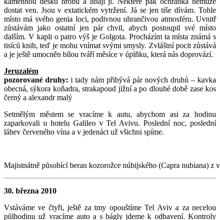
kamennou desku hrobu a líbají ji. Některé pak ochranka nemůže
dostat ven. Jsou v extatickém vytržení. Já se jen tiše dívám. Tohle
místo má svého genia loci, podivnou uhrančivou atmosféru. Uvnitř
zůstávám jako ostatní jen pár chvil, abych postoupil své místo
dalším. V kapli o patro výš je Golgota. Procházím ta místa známá s
tisíců knih, teď je mohu vnímat svými smysly. Zvláštní pocit zůstává
a je ještě umocněn bílou tváří měsíce v úplňku, která nás doprovází.
Jeruzalém
pozorované druhy:
i tady nám přibývá pár nových druhů – kavka
obecná, sýkora koňadra, strakapoud jižní a po dlouhé době zase kos
černý a alexandr malý
Setmělým městem se vracíme k autu, abychom asi za hodinu
zaparkovali u hotelu Galileo v Tel Avivu. Poslední noc, poslední
láhev červeného vína a v jedenáct už všichni spíme.
Majistnátně působící beran kozorožce núbijského (Capra nubiana) z v
30. března 2010
Vstáváme ve čtyři, ještě za tmy opouštíme Tel Aviv a za necelou
půlhodinu už vracíme auto a s bágly jdeme k odbavení. Kontroly