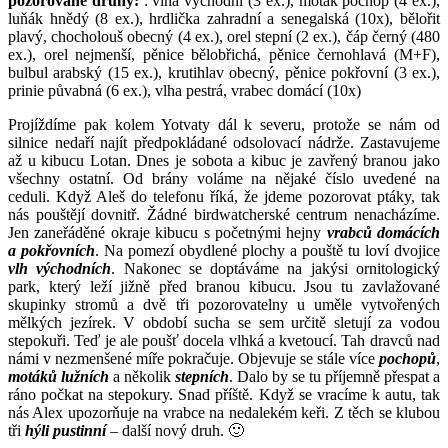
pozorované druhy:
: vlha východní (3 ex.), moták pochop (4 ex.),
luňák hnědý (8 ex.), hrdlička zahradní a senegalská (10x), bělořit
plavý, chocholouš obecný (4 ex.), orel stepní (2 ex.), čáp černý (480
ex.), orel nejmenší, pěnice bělobřichá, pěnice černohlavá (M+F),
bulbul arabský (15 ex.), krutihlav obecný, pěnice pokřovní (3 ex.),
prinie půvabná (6 ex.), vlha pestrá, vrabec domácí (10x)
Projíždíme pak kolem Yotvaty dál k severu, protože se nám od
silnice nedaří najít předpokládané odsolovací nádrže. Zastavujeme
až u kibucu Lotan. Dnes je sobota a kibuc je zavřený branou jako
všechny ostatní. Od brány voláme na nějaké číslo uvedené na
ceduli. Když Aleš do telefonu říká, že jdeme pozorovat ptáky, tak
nás pouštějí dovnitř. Žádné birdwatcherské centrum nenacházíme.
Jen zaneřáděné okraje kibucu s početnými hejny
vrabců domácích
a pokřovních
. Na pomezí obydlené plochy a pouště tu loví dvojice
vlh východních
. Nakonec se doptáváme na jakýsi ornitologický
park, který leží jižně před branou kibucu. Jsou tu zavlažované
skupinky stromů a dvě tři pozorovatelny u uměle vytvořených
mělkých jezírek. V období sucha se sem určitě sletují za vodou
stepokuři. Teď je ale poušť docela vlhká a kvetoucí. Tah dravců nad
námi v nezmenšené míře pokračuje. Objevuje se stále více
pochopů
,
motáků lužních
a několik
stepních
. Dalo by se tu příjemně přespat a
ráno počkat na stepokury. Snad příště. Když se vracíme k autu, tak
nás Alex upozorňuje na vrabce na nedalekém keři. Z těch se klubou
tři
hýli pustinní
– další nový druh. 🙂