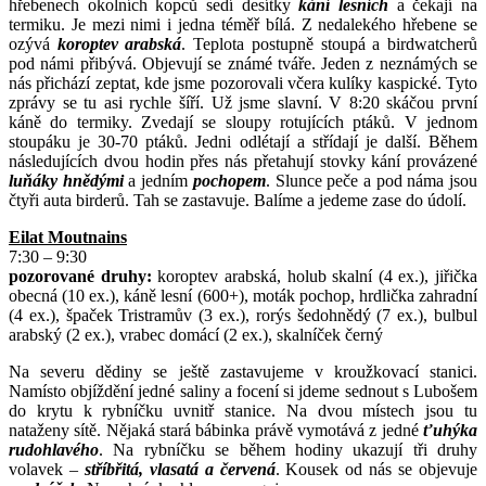
hřebenech okolních kopců sedí desítky
kání lesních
a čekají na
termiku. Je mezi nimi i jedna téměř bílá. Z nedalekého hřebene se
ozývá
koroptev arabská
. Teplota postupně stoupá a birdwatcherů
pod námi přibývá. Objevují se známé tváře. Jeden z neznámých se
nás přichází zeptat, kde jsme pozorovali včera kulíky kaspické. Tyto
zprávy se tu asi rychle šíří. Už jsme slavní. V 8:20 skáčou první
káně do termiky. Zvedají se sloupy rotujících ptáků. V jednom
stoupáku je 30-70 ptáků. Jedni odlétají a střídají je další. Během
následujících dvou hodin přes nás přetahují stovky kání provázené
luňáky hnědými
a jedním
pochopem
. Slunce peče a pod náma jsou
čtyři auta birderů. Tah se zastavuje. Balíme a jedeme zase do údolí.
Eilat Moutnains
7:30 – 9:30
pozorované druhy:
koroptev arabská, holub skalní (4 ex.), jiřička
obecná (10 ex.), káně lesní (600+), moták pochop, hrdlička zahradní
(4 ex.), špaček Tristramův (3 ex.), rorýs šedohnědý (7 ex.), bulbul
arabský (2 ex.), vrabec domácí (2 ex.), skalníček černý
Na severu dědiny se ještě zastavujeme v kroužkovací stanici.
Namísto objíždění jedné saliny a focení si jdeme sednout s Lubošem
do krytu k rybníčku uvnitř stanice. Na dvou místech jsou tu
nataženy sítě. Nějaká stará bábinka právě vymotává z jedné
ťuhýka
rudohlavého
. Na rybníčku se během hodiny ukazují tři druhy
volavek –
stříbřitá, vlasatá a červená
. Kousek od nás se objevuje