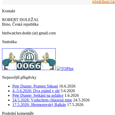
předchozí čá
Kontakt
ROBERT DOLEŽAL
Brno, Česká republika
birdwatcher.dodin (at) gmail.com
Statistika
Nejnovější příspěvky
Pete Dunne: Pramen Sitkagi
16.6.2026
4.-5.6.2026: Dva známí v síti
5.6.2026
Pete Dunne: Setkání na asfaltce
1.6.2026
24.5.2026: Vzduchem chlazená mise
24.5.2026
17.5.2026: Jihomoravský Balkán
17.5.2026
Poslední komentáře