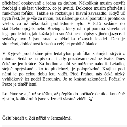
přicházejí opakovaně a jedna za druhou. Několikrát musím otevřít
fotobágl a ukázat všechno, co je uvnitř. Dokonce musím předvést i
funkčnost foťáku. Takhle se rozbaluje i hlavní zavazadlo. Když už
bych řekl, že je vše za mnou, tak následuje další podrobná prohlídka
všeho, co už několikrát prohlédnuté bylo. V 8:15 sedáme do
stařičkého oprýskaného Boeingu, který nám připomíná stavebnici
lega podle toho, jak každá jeho součást nese nápisy v jiném jazyce. I
sedačky uvnitř jsou snad z několika různých letadel. Den je
slunečný, dohlednost krásná a celý let probíhá hladce.
V Kyjevě procházíme přes ledabylou prohlídku známých strýců z
minula. Sedáme na pivko a i tady poznáváme známé tváře. Dnes
čekáme jen krátce. Za hodinu a půl se můžeme nalodit. Letadlo,
stejně oprýskané jako to předchozí, je poloprázdné. Krajina pod
námi je po celou dobu letu vidět. Před Prahou nás čeká nízký
vyhlídkový let podél Berounky. Je to krásné zakončení. Počasí v
Praze je téměř letní.
Loučíme se a já už se těším, až přepíšu do počítače deník a konečně
zjistím, kolik druhů jsme v Izraeli vlastně viděli. 🙂
Čeští birdeři u Zdi nářků v Jeruzalémě.