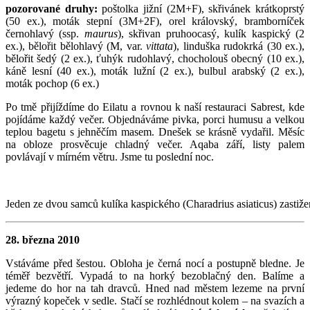
pozorované druhy:
poštolka jižní (2M+F), skřivánek krátkoprstý
(50 ex.), moták stepní (3M+2F), orel královský, bramborníček
černohlavý (ssp.
maurus
), skřivan pruhoocasý, kulík kaspický (2
ex.), bělořit bělohlavý (M, var.
vittata
), linduška rudokrká (30 ex.),
bělořit šedý (2 ex.), ťuhýk rudohlavý, chocholouš obecný (10 ex.),
káně lesní (40 ex.), moták lužní (2 ex.), bulbul arabský (2 ex.),
moták pochop (6 ex.)
Po tmě přijíždíme do Eilatu a rovnou k naší restauraci Sabrest, kde
pojídáme každý večer. Objednáváme pivka, porci humusu a velkou
teplou bagetu s jehněčím masem. Dnešek se krásně vydařil. Měsíc
na obloze prosvěcuje chladný večer. Aqaba září, listy palem
povlávají v mírném větru. Jsme tu poslední noc.
Jeden ze dvou samců kulíka kaspického (Charadrius asiaticus) zastiže
28. března 2010
Vstáváme před šestou. Obloha je černá nocí a postupně bledne. Je
téměř bezvětří. Vypadá to na horký bezoblačný den. Balíme a
jedeme do hor na tah dravců. Hned nad městem lezeme na první
výrazný kopeček v sedle. Stačí se rozhlédnout kolem – na svazích a