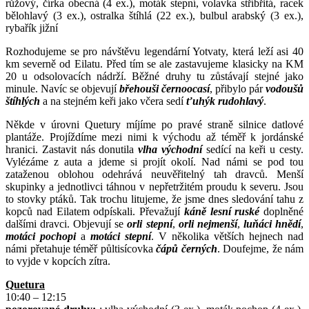
růžový, čírka obecná (4 ex.), moták stepní, volavka stříbřitá, racek
bělohlavý (3 ex.), ostralka štíhlá (22 ex.), bulbul arabský (3 ex.),
rybařík jižní
Rozhodujeme se pro návštěvu legendární Yotvaty, která leží asi 40
km severně od Eilatu. Před tím se ale zastavujeme klasicky na KM
20 u odsolovacích nádrží. Běžné druhy tu zůstávají stejné jako
minule. Navíc se objevují
břehouši černoocasí
, přibylo pár
vodoušů
štíhlých
a na stejném keři jako včera sedí
ťuhýk rudohlavý
.
Někde v úrovni Quetury míjíme po pravé straně silnice datlové
plantáže. Projíždíme mezi nimi k východu až téměř k jordánské
hranici. Zastavit nás donutila
vlha východní
sedící na keři u cesty.
Vylézáme z auta a jdeme si projít okolí. Nad námi se pod tou
zataženou oblohou odehrává neuvěřitelný tah dravců. Menší
skupinky a jednotlivci táhnou v nepřetržitém proudu k severu. Jsou
to stovky ptáků. Tak trochu litujeme, že jsme dnes sledování tahu z
kopců nad Eilatem odpískali. Převažují
káně lesní ruské
doplněné
dalšími dravci. Objevují se
orli stepní
,
orli nejmenší
,
luňáci hnědí
,
motáci pochopi
a
motáci stepní
. V několika větších hejnech nad
námi přetahuje téměř půltisícovka
čápů černých
. Doufejme, že nám
to vyjde v kopcích zítra.
Quetura
10:40 – 12:15