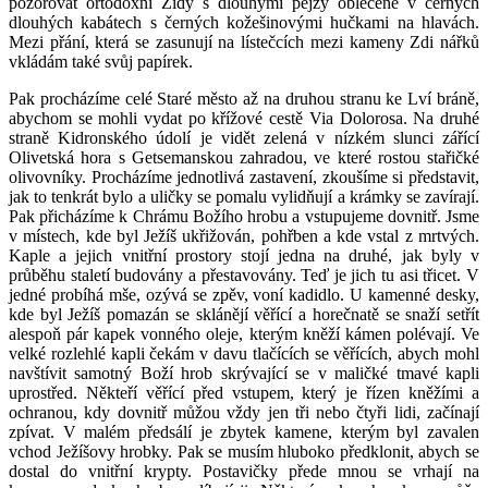
pozorovat ortodoxní Židy s dlouhými pejzy oblečené v černých
dlouhých kabátech s černých kožešinovými hučkami na hlavách.
Mezi přání, která se zasunují na lístečcích mezi kameny Zdi nářků
vkládám také svůj papírek.
Pak procházíme celé Staré město až na druhou stranu ke Lví bráně,
abychom se mohli vydat po křížové cestě Via Dolorosa. Na druhé
straně Kidronského údolí je vidět zelená v nízkém slunci zářící
Olivetská hora s Getsemanskou zahradou, ve které rostou stařičké
olivovníky. Procházíme jednotlivá zastavení, zkoušíme si představit,
jak to tenkrát bylo a uličky se pomalu vylidňují a krámky se zavírají.
Pak přicházíme k Chrámu Božího hrobu a vstupujeme dovnitř. Jsme
v místech, kde byl Ježíš ukřižován, pohřben a kde vstal z mrtvých.
Kaple a jejich vnitřní prostory stojí jedna na druhé, jak byly v
průběhu staletí budovány a přestavovány. Teď je jich tu asi třicet. V
jedné probíhá mše, ozývá se zpěv, voní kadidlo. U kamenné desky,
kde byl Ježíš pomazán se sklánějí věřící a horečnatě se snaží setřít
alespoň pár kapek vonného oleje, kterým kněží kámen polévají. Ve
velké rozlehlé kapli čekám v davu tlačících se věřících, abych mohl
navštívit samotný Boží hrob skrývající se v maličké tmavé kapli
uprostřed. Někteří věřící před vstupem, který je řízen kněžími a
ochranou, kdy dovnitř můžou vždy jen tři nebo čtyři lidi, začínají
zpívat. V malém předsálí je zbytek kamene, kterým byl zavalen
vchod Ježíšovy hrobky. Pak se musím hluboko předklonit, abych se
dostal do vnitřní krypty. Postavičky přede mnou se vrhají na