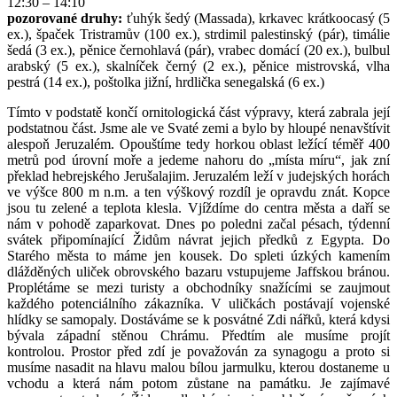
12:30 – 14:10
pozorované druhy:
ťuhýk šedý (Massada), krkavec krátkoocasý (5
ex.), špaček Tristramův (100 ex.), strdimil palestinský (pár), timálie
šedá (3 ex.), pěnice černohlavá (pár), vrabec domácí (20 ex.), bulbul
arabský (5 ex.), skalníček černý (2 ex.), pěnice mistrovská, vlha
pestrá (14 ex.), poštolka jižní, hrdlička senegalská (6 ex.)
Tímto v podstatě končí ornitologická část výpravy, která zabrala její
podstatnou část. Jsme ale ve Svaté zemi a bylo by hloupé nenavštívit
alespoň Jeruzalém. Opouštíme tedy horkou oblast ležící téměř 400
metrů pod úrovní moře a jedeme nahoru do „místa míru“, jak zní
překlad hebrejského Jerušalajim. Jeruzalém leží v judejských horách
ve výšce 800 m n.m. a ten výškový rozdíl je opravdu znát. Kopce
jsou tu zelené a teplota klesla. Vjíždíme do centra města a daří se
nám v pohodě zaparkovat. Dnes po poledni začal pésach, týdenní
svátek připomínající Židům návrat jejich předků z Egypta. Do
Starého města to máme jen kousek. Do spleti úzkých kamením
dlážděných uliček obrovského bazaru vstupujeme Jaffskou bránou.
Proplétáme se mezi turisty a obchodníky snažícími se zaujmout
každého potenciálního zákazníka. V uličkách postávají vojenské
hlídky se samopaly. Dostáváme se k posvátné Zdi nářků, která kdysi
bývala západní stěnou Chrámu. Předtím ale musíme projít
kontrolou. Prostor před zdí je považován za synagogu a proto si
musíme nasadit na hlavu malou bílou jarmulku, kterou dostaneme u
vchodu a která nám potom zůstane na památku. Je zajímavé