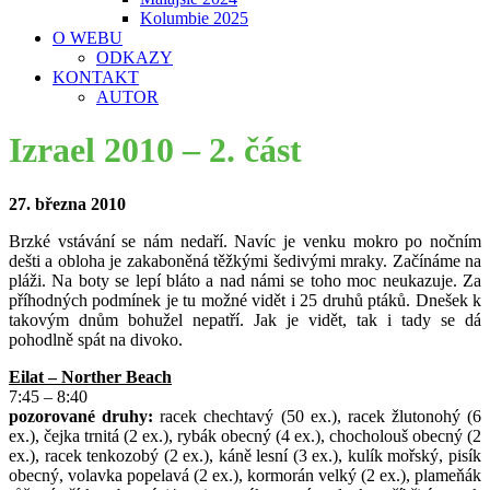
Kolumbie 2025
O WEBU
ODKAZY
KONTAKT
AUTOR
Izrael 2010 – 2. část
27. března 2010
Brzké vstávání se nám nedaří. Navíc je venku mokro po nočním
dešti a obloha je zakaboněná těžkými šedivými mraky. Začínáme na
pláži. Na boty se lepí bláto a nad námi se toho moc neukazuje. Za
příhodných podmínek je tu možné vidět i 25 druhů ptáků. Dnešek k
takovým dnům bohužel nepatří. Jak je vidět, tak i tady se dá
pohodlně spát na divoko.
Eilat – Norther Beach
7:45 – 8:40
pozorované druhy:
racek chechtavý (50 ex.), racek žlutonohý (6
ex.), čejka trnitá (2 ex.), rybák obecný (4 ex.), chocholouš obecný (2
ex.), racek tenkozobý (2 ex.), káně lesní (3 ex.), kulík mořský, pisík
obecný, volavka popelavá (2 ex.), kormorán velký (2 ex.), plameňák