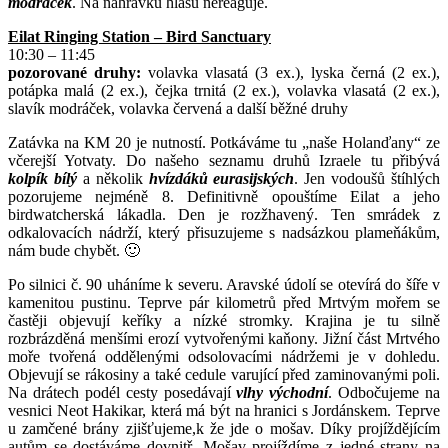
modráček
. Na nahrávku hlasu nereaguje.
Eilat Ringing Station – Bird Sanctuary
10:30 – 11:45
pozorované druhy:
volavka vlasatá (3 ex.), lyska černá (2 ex.),
potápka malá (2 ex.), čejka trnitá (2 ex.), volavka vlasatá (2 ex.),
slavík modráček, volavka červená a další běžné druhy
Zatávka na KM 20 je nutností. Potkáváme tu „naše Holanďany“ ze
včerejší Yotvaty. Do našeho seznamu druhů Izraele tu přibývá
kolpík bílý
a několik
hvízdáků eurasijských
. Jen vodoušů štíhlých
pozorujeme nejméně 8. Definitivně opouštíme Eilat a jeho
birdwatcherská lákadla. Den je rozžhavený. Ten smrádek z
odkalovacích nádrží, který přisuzujeme s nadsázkou plameňákům,
nám bude chybět. 🙂
Po silnici č. 90 uháníme k severu. Aravské údolí se otevírá do šíře v
kamenitou pustinu. Teprve pár kilometrů před Mrtvým mořem se
častěji objevují keříky a nízké stromky. Krajina je tu silně
rozbrázděná menšími erozí vytvořenými kaňony. Jižní část Mrtvého
moře tvořená oddělenými odsolovacími nádržemi je v dohledu.
Objevují se rákosiny a také cedule varující před zaminovanými poli.
Na drátech podél cesty posedávají
vlhy východní
. Odbočujeme na
vesnici Neot Hakikar, která má být na hranici s Jordánskem. Teprve
u zamčené brány zjišťujeme,k že jde o mošav. Díky projíždějícím
autům se dostáváme dovnitř. Mošav projíždíme z jedné strany na