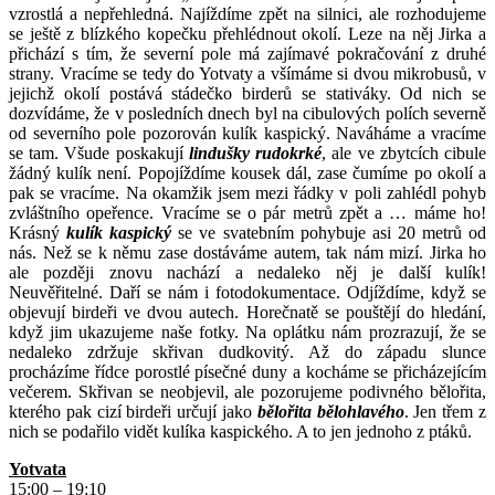
vzrostlá a nepřehledná. Najíždíme zpět na silnici, ale rozhodujeme
se ještě z blízkého kopečku přehlédnout okolí. Leze na něj Jirka a
přichází s tím, že severní pole má zajímavé pokračování z druhé
strany. Vracíme se tedy do Yotvaty a všímáme si dvou mikrobusů, v
jejichž okolí postává stádečko birderů se stativáky. Od nich se
dozvídáme, že v posledních dnech byl na cibulových polích severně
od severního pole pozorován kulík kaspický. Naváháme a vracíme
se tam. Všude poskakují
lindušky rudokrké
, ale ve zbytcích cibule
žádný kulík není. Popojíždíme kousek dál, zase čumíme po okolí a
pak se vracíme. Na okamžik jsem mezi řádky v poli zahlédl pohyb
zvláštního opeřence. Vracíme se o pár metrů zpět a … máme ho!
Krásný
kulík kaspický
se ve svatebním pohybuje asi 20 metrů od
nás. Než se k němu zase dostáváme autem, tak nám mizí. Jirka ho
ale později znovu nachází a nedaleko něj je další kulík!
Neuvěřitelné. Daří se nám i fotodokumentace. Odjíždíme, když se
objevují birdeři ve dvou autech. Horečnatě se pouštějí do hledání,
když jim ukazujeme naše fotky. Na oplátku nám prozrazují, že se
nedaleko zdržuje skřivan dudkovitý. Až do západu slunce
procházíme řídce porostlé písečné duny a kocháme se přicházejícím
večerem. Skřivan se neobjevil, ale pozorujeme podivného bělořita,
kterého pak cizí birdeři určují jako
bělořita bělohlavého
. Jen třem z
nich se podařilo vidět kulíka kaspického. A to jen jednoho z ptáků.
Yotvata
15:00 – 19:10