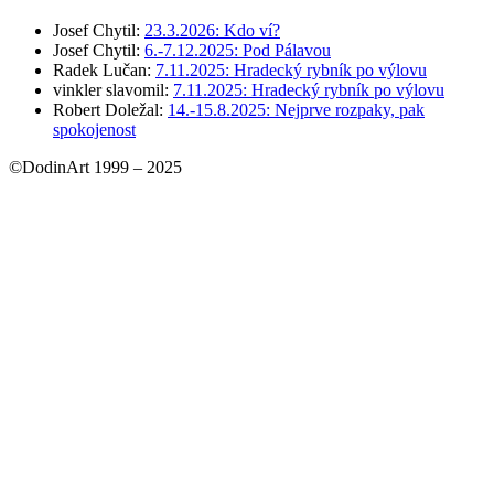
Josef Chytil
:
23.3.2026: Kdo ví?
Josef Chytil
:
6.-7.12.2025: Pod Pálavou
Radek Lučan
:
7.11.2025: Hradecký rybník po výlovu
vinkler slavomil
:
7.11.2025: Hradecký rybník po výlovu
Robert Doležal
:
14.-15.8.2025: Nejprve rozpaky, pak
spokojenost
©DodinArt 1999 – 2025