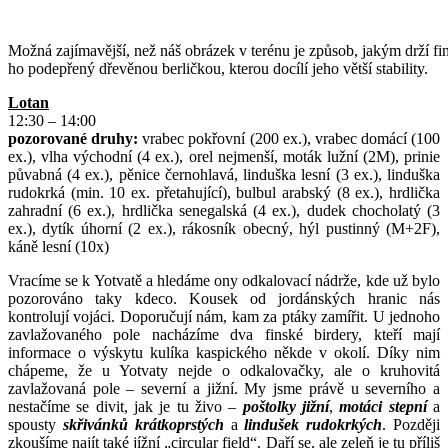
Možná zajímavější, než náš obrázek v terénu je způsob, jakým drží fi
ho podepřený dřevěnou berličkou, kterou docílí jeho větší stability.
Lotan
12:30 – 14:00
pozorované druhy:
vrabec pokřovní (200 ex.), vrabec domácí (100
ex.), vlha východní (4 ex.), orel nejmenší, moták lužní (2M), prinie
půvabná (4 ex.), pěnice černohlavá, linduška lesní (3 ex.), linduška
rudokrká (min. 10 ex. přetahující), bulbul arabský (8 ex.), hrdlička
zahradní (6 ex.), hrdlička senegalská (4 ex.), dudek chocholatý (3
ex.), dytík úhorní (2 ex.), rákosník obecný, hýl pustinný (M+2F),
káně lesní (10x)
Vracíme se k Yotvatě a hledáme ony odkalovací nádrže, kde už bylo
pozorováno taky kdeco. Kousek od jordánských hranic nás
kontrolují vojáci. Doporučují nám, kam za ptáky zamířit. U jednoho
zavlažovaného pole nacházíme dva finské birdery, kteří mají
informace o výskytu kulíka kaspického někde v okolí. Díky nim
chápeme, že u Yotvaty nejde o odkalovačky, ale o kruhovitá
zavlažovaná pole – severní a jižní. My jsme právě u severního a
nestačíme se divit, jak je tu živo –
poštolky jižní
,
motáci stepní
a
spousty
skřivánků krátkoprstých
a
lindušek rudokrkých
. Později
zkoušíme najít také jížní „circular field“. Daří se, ale zeleň je tu příliš