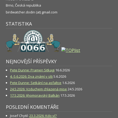
Brno, Česká republika
birdwatcher.dodin (at) gmail.com
STATISTIKA
NEJNOVĚJŠÍ PŘÍSPĚVKY
Pete Dunne: Pramen Sitkagi
16.6.2026
4.-5.6.2026: Dva známí v síti
5.6.2026
Pete Dunne: Setkání na asfaltce
1.6.2026
24.5.2026: Vzduchem chlazená mise
24.5.2026
17.5.2026: Jihomoravský Balkán
17.5.2026
POSLEDNÍ KOMENTÁŘE
Josef Chytil
:
23.3.2026: Kdo ví?