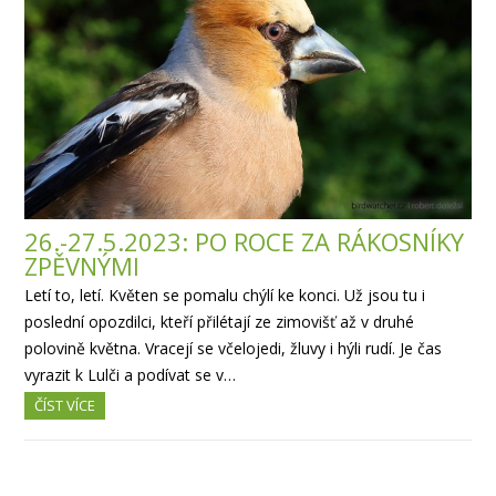
26.-27.5.2023: PO ROCE ZA RÁKOSNÍKY
ZPĚVNÝMI
Letí to, letí. Květen se pomalu chýlí ke konci. Už jsou tu i
poslední opozdilci, kteří přilétají ze zimovišť až v druhé
polovině května. Vracejí se včelojedi, žluvy i hýli rudí. Je čas
vyrazit k Lulči a podívat se v…
ČÍST VÍCE