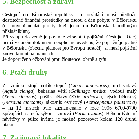
5. Bezpečnost a zdraví
Cestující do Běloruské republiky na požádání musí předložit
dostatečné finanční prostředky na osobu a den pobytu v Bělorusku
(ustanovení neplatí pro ty, kteří jedou do Běloruska k rodinným
příslušníkům).
Při vstupu do země je povinné zdravotní pojištění. Cestující, který
nemá v daném dokumentu explicitně uvedeno, že pojištění je platné
v Bělorusku (obecná platnost pro Evropu nestačí), si musí pojištění
znovu koupit na hranicích.
Je doporučeno očkování proti žloutence, obrně a tyfu.
6. Ptačí druhy
Za zmínku stojí moták stepní (
Circus macrourus
), orel volavý
(
Aquila clanga
), bekasina větší (
Gallinago media
), vodouš malý
(
Xenus cinereus
), puštík bělavý (
Strix uralensis
), lejsek bělokrký
(
Ficedula albicollis
), rákosník ostřicový (
Acrocephalus paludicola
)
– na 12 místech bylo zaznamenáno v roce 1996 6700-9700
zpívajících samců, sýkora azurová (
Parus cyanus
). Během týdenní
návštěvy v půlce května je možné pozorovat kolem 120 druhů
ptáků.
7. Zajímavé lokality