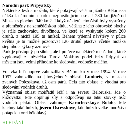
Národní park Pripyatsky
Některé z lesů a močálů, které pokrývají většinu jižního Běloruska
náleží k národnímu parku rozprostírajícímu se asi 280 km jižně od
Minska s plochou 940 km2. I když některé jeho části byly vysušeny
a přeměněny na zemědělskou půdu, většina z jeho obrovské plochy
je stále zachovalou divočinou, ve které se vyskytuje kolem 260
druhů, z nichž 195 tu hnízdí. Během týdenní návštěvy v půlce
května je tu možné pozorovat 120 druhů ptactva včetně motáka
stepního a sýkory azurové.
Park je přístupný po silnici, ale i po řece na některé menší lodi, které
vyplouvají z městečka Turov. Mokřiny podél řeky Pripyat za
městem jsou velmi příhodné ke sledování vodouše malého.
Volavka bílá poprvé zahnízdila v Bělorusku v roce 1994. V roce
1997 zahnízdilo na jihovýchodě oblasti
Luninets
, v místech
zvaných Polesskaya, už osm párů. Celá tato oblast je vhodná pro
sledování vodních druhů.
Významná oblast mokřadů leží i na severu Běloruska. Jde o
křižovatku, kde doplňují síly a odpočívají na tahu stovky tisíc
vodních ptáků. Oblast zahrnuje
Karachevskoye Boloto
, kde
kachny také hnízdí,
jezero Osceyskoye
, kde hnízdí velké množství
potápek a orel bělohlavý.
HLEDÁNÍ