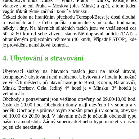
autobusová linka Minsk – Praha, Praha – Minsk, existuje též
vlakové spojení Praha – Moskva (přes Minsk) a zpět, z toho jeden
vagón třikrát týdně začíná i končí v Minsku.
Čekací doba na hraničním přechodu Terespol/Brest je dosti dlouhá,
u osobních aut je třeba počítat minimálně s několika hodinami,
někdy i dny. Na hlavních silničních tazích jsou ve vzdálenosti cca
50 až 60 km od sebe zřízena stanoviště dopravní policie (DAI) s
ohraničeným průjezdním režimem (40 km/h, Případně STOP), kde
je prováděna namátková kontrola.
4. Ubytování a stravování
Ubytovací služby na hlavních trasách jsou na nízké úrovni,
kempingové ubytování není nabízeno. Ubytování v hotelu je možné
ve větších městech, při hlavní trase je to Brest, Kobrin, Baranoviči,
Minsk, Borisov, Orša. Jediný 4* hotel je v Minsku, 3* hotelů je
velmi málo.
Obchody s potravinami jsou většinou otevřeny od 09,00/10,00 hod.
často do 20,00 hod. Obchodní domy mají otevřeno i v sobotu a v
neděli. Obchody s průmyslovým zbožím pracují i v sobotu, obvykle
od 10,00 do 20,00 hod. V hlavním městě je několik obchodů typu
našich samoobsluh. Žádný supermarket nebo hypermarket v našem
pojetí zde neexistuje.