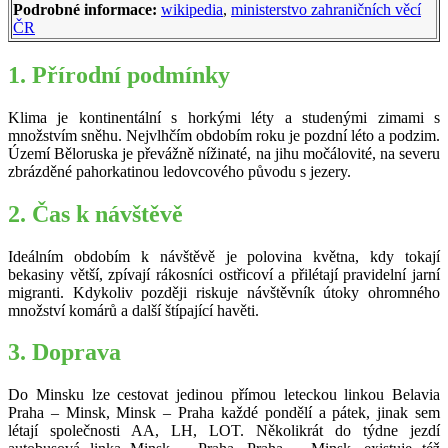
Podrobné informace:
wikipedia
,
ministerstvo zahraničních věcí
ČR
1. Přírodní podmínky
Klima je kontinentální s horkými léty a studenými zimami s
množstvím sněhu. Nejvlhčím obdobím roku je pozdní léto a podzim.
Území Běloruska je převážně nížinaté, na jihu močálovité, na severu
zbrázděné pahorkatinou ledovcového původu s jezery.
2. Čas k návštěvě
Ideálním obdobím k návštěvě je polovina května, kdy tokají
bekasiny větší, zpívají rákosníci ostřicoví a přilétají pravidelní jarní
migranti. Kdykoliv později riskuje návštěvník útoky ohromného
množství komárů a další štípající havěti.
3. Doprava
Do Minsku lze cestovat jedinou přímou leteckou linkou Belavia
Praha – Minsk, Minsk – Praha každé pondělí a pátek, jinak sem
létají společnosti AA, LH, LOT. Několikrát do týdne jezdí