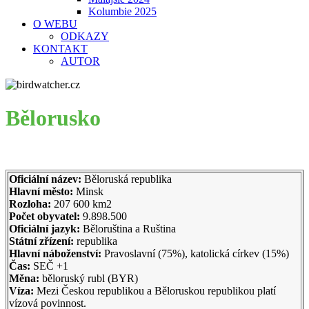
Kolumbie 2025
O WEBU
ODKAZY
KONTAKT
AUTOR
Bělorusko
Oficiální název:
Běloruská republika
Hlavní město:
Minsk
Rozloha:
207 600 km2
Počet obyvatel:
9.898.500
Oficiální jazyk:
Běloruština a Ruština
Státní zřízení:
republika
Hlavní náboženství:
Pravoslavní (75%), katolická církev (15%)
Čas:
SEČ +1
Měna:
běloruský rubl (BYR)
Víza:
Mezi Českou republikou a Běloruskou republikou platí
vízová povinnost.