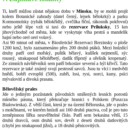
Ti, kteří můžou zůstat nějakou dobu v
Minsku
, by se mohli projít
kolem Botanické zahrady (datel černý, lejsek bělokrký) a parku
Komsomolsky (rybák bělokřídlý, cvrčilka říční, rákosník pokřovní)
nebo ještě lépe vzít si taxi do
rezervace Priluksky
, 15 km
jihovýchodně od města, kde se vyskytuje vlha pestrá a mandelík
hajní nebo orel orel volavý.
Asi 90 minut od města, v Biosferické Rezervaci Brezinsky o ploše
1200 km2, bylo zaznamenáno přes 200 druhů ptáků. Mezi hnízdící
druhy patří orel mořský, puštík bělavý, kulíšek nejmenší, sýc
rousný, strakapoud bělohřbetý, datlík tříprstý a ořešník kropenatý.
Ze zimních návštěvníků sem patří brkoslav severní a hýl křivčí. Tato
rezervace je také známý svojí pestrostí savců. Jsou tu vlci i medvědi
hnědí, bobři evropští (500), zubři, losi, rysi, norci, kuny, psíci
mývalovití a divoká prasata.
Bělověžský prales
Jde o jediným pozůstatek původních smíšených lesních porostů
mírného pásma, který překračuje hranici s Polskem (Puszcza
Bialowieska). Z větší části, která je na území Běloruska, jde o prales
s mokřinami, ve kterém hnízdí asi 160 druhů ptactva, což je pro tuto
zeměpisnou šířku neuvěřitelné číslo. Patří sem bekasina větší, 15
druhů dravců, osm druhů sov, devět z deseti druhů datlovitých
(chybí jen strakapoud jižní), a 18 druhů pěnicovitých.