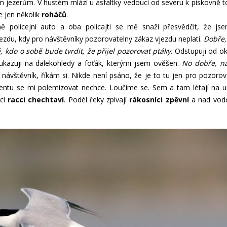
ým jezerům. V hustém mlází u asfaltky vedoucí od severu k pískovně to
je jen několik
roháčů
.
 policejní auto a oba policajti se mě snaží přesvědčit, že js
vjezdu, kdy pro návštěvníky pozorovatelny zákaz vjezdu neplatí.
Dobře, 
 kdo o sobě bude tvrdit, že přijel pozorovat ptáky
. Odstupuji od o
ukazuji na dalekohledy a foťák, kterými jsem ověšen.
No dobře, n
návštěvník, říkám si. Nikde není psáno, že je to tu jen pro pozorov
mentu se mi polemizovat nechce. Loučíme se. Sem a tam létají na 
ací
racci chechtaví
. Podél řeky zpívají
rákosníci zpěvní
a nad vod