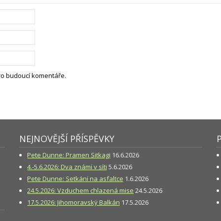
pro budoucí komentáře.
NEJNOVĚJŠÍ PŘÍSPĚVKY
Pete Dunne: Pramen Sitkagi
16.6.2026
4.-5.6.2026: Dva známí v síti
5.6.2026
Pete Dunne: Setkání na asfaltce
1.6.2026
24.5.2026: Vzduchem chlazená mise
24.5.2026
17.5.2026: Jihomoravský Balkán
17.5.2026