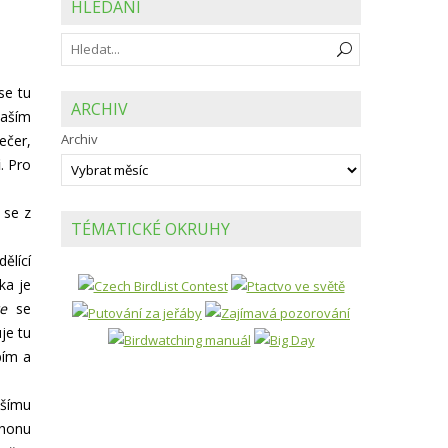
HLEDÁNÍ
se tu
ARCHIV
Naším
Archiv
ečer,
i
. Pro
 se z
TÉMATICKÉ OKRUHY
ělící
ka je
e
se
je tu
bím a
tšímu
áhonu