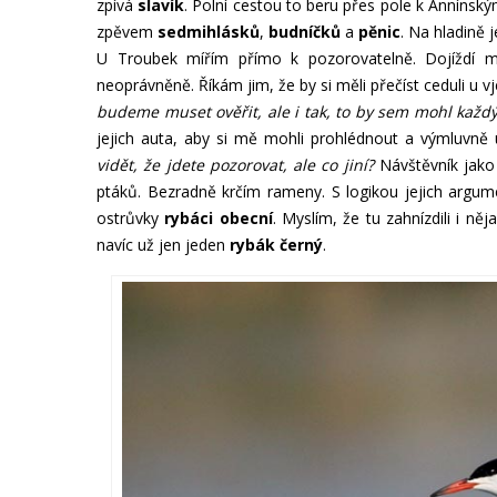
zpívá
slavík
. Polní cestou to beru přes pole k Annínsk
zpěvem
sedmihlásků
,
budníčků
a
pěnic
. Na hladině 
U Troubek mířím přímo k pozorovatelně. Dojíždí mě
neoprávněně. Říkám jim, že by si měli přečíst ceduli u 
budeme muset ověřit, ale i tak, to by sem mohl každý,
jejich auta, aby si mě mohli prohlédnout a výmluvně 
vidět, že jdete pozorovat, ale co jiní?
Návštěvník jako 
ptáků. Bezradně krčím rameny. S logikou jejich argu
ostrůvky
rybáci obecní
. Myslím, že tu zahnízdili i něj
navíc už jen jeden
rybák černý
.