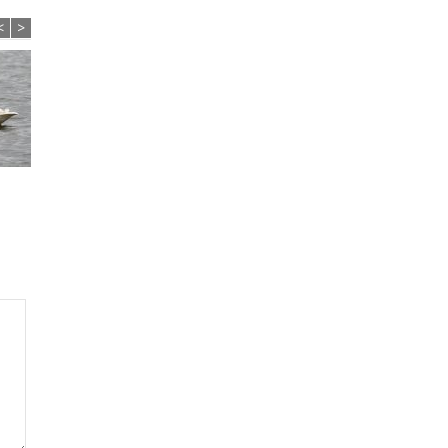
<
>
23.-24.3.2026: Boh...