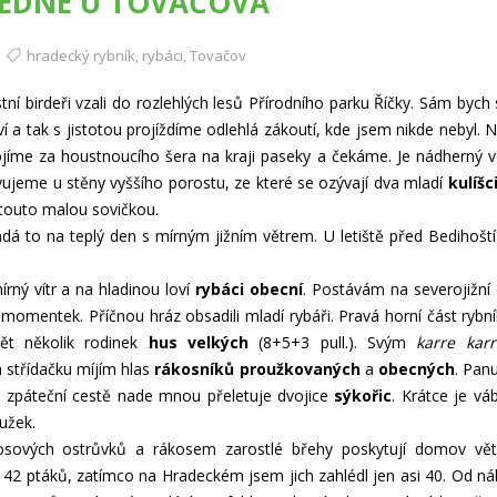
OLEDNE U TOVAČOVA
hradecký rybník
,
rybáci
,
Tovačov
í birdeři vzali do rozlehlých lesů Přírodního parku Říčky. Sám bych 
ství a tak s jistotou projíždíme odlehlá zákoutí, kde jsem nikde nebyl. 
ojíme za houstnoucího šera na kraji paseky a čekáme. Je nádherný v
avujeme u stěny vyššího porostu, ze které se ozývají dva mladí
kulíšc
 touto malou sovičkou.
dá to na teplý den s mírným jižním větrem. U letiště před Bedihoští
írný vítr a na hladinou loví
rybáci obecní
. Postávám na severojižní d
momentek. Příčnou hráz obsadili mladí rybáři. Pravá horní část rybní
dět několik rodinek
hus velkých
(8+5+3 pull.). Svým
karre karr
 střídačku míjím hlas
rákosníků proužkovaných
a
obecných
. Panu
ři zpáteční cestě nade mnou přeletuje dvojice
sýkořic
. Krátce je vá
užek.
kosových ostrůvků a rákosem zarostlé břehy poskytují domov vě
tu 42 ptáků, zatímco na Hradeckém jsem jich zahlédl jen asi 40. Od n