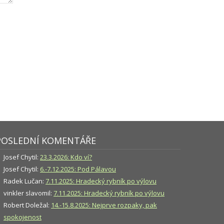
POSLEDNÍ KOMENTÁŘE
Josef Chytil
:
23.3.2026: Kdo ví?
Josef Chytil
:
6.-7.12.2025: Pod Pálavou
Radek Lučan
:
7.11.2025: Hradecký rybník po výlovu
vinkler slavomil
:
7.11.2025: Hradecký rybník po výlovu
Robert Doležal
:
14.-15.8.2025: Nejprve rozpaky, pak
spokojenost