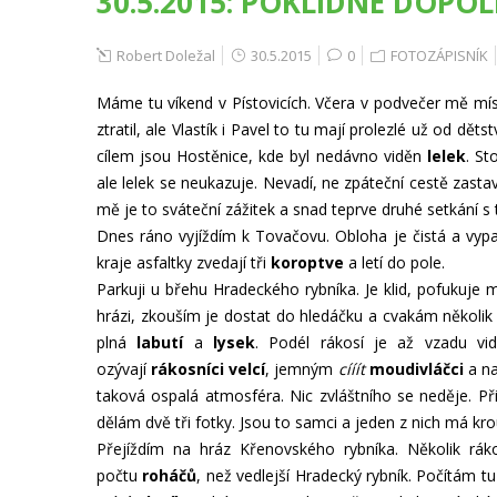
30.5.2015: POKLIDNÉ DOP
Robert Doležal
30.5.2015
0
FOTOZÁPISNÍK
Máme tu víkend v Pístovicích. Včera v podvečer mě místn
ztratil, ale Vlastík i Pavel to tu mají prolezlé už od dět
cílem jsou Hostěnice, kde byl nedávno viděn
lelek
. St
ale lelek se neukazuje. Nevadí, ne zpáteční cestě zast
mě je to sváteční zážitek a snad teprve druhé setkání s
Dnes ráno vyjíždím k Tovačovu. Obloha je čistá a vypa
kraje asfaltky zvedají tři
koroptve
a letí do pole.
Parkuji u břehu Hradeckého rybníka. Je klid, pofukuje m
hrázi, zkouším je dostat do hledáčku a cvakám několik 
plná
labutí
a
lysek
. Podél rákosí je až vzadu vi
ozývají
rákosníci velcí
, jemným
cííít
moudivláčci
a na
taková ospalá atmosféra. Nic zvláštního se neděje. P
dělám dvě tři fotky. Jsou to samci a jeden z nich má kro
Přejíždím na hráz Křenovského rybníka. Několik rá
počtu
roháčů
, než vedlejší Hradecký rybník. Počítám 