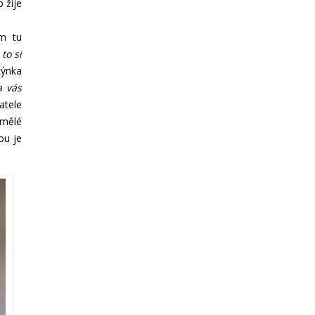
 žije
em tu
to si
kýnka
a vás
atele
umělé
ou je