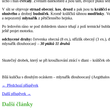
ucho i hlas
cvrčaly
. Zvedám dalekohled a jsou tam, dvojice ptáků sed
V síti se objevuje
strnad obecný
,
kos
,
drozd
a pak jsou tu
králíčci 
ohnivého
a drobný
budníček
. Kromě králíčků táhnou
modřinky
. V
a nepozorný
mlynařík
z pětičlenného hejnka.
Po ledovém ráno se pod dohledem slunce trhají z polí termické bubli
ještě projet motorku.
odchycené druhy:
červenka obecná (8 ex.), střízlík obecný (3 ex.), 
mlynařík dlouhoocasý –
30
ptáků 11 druhů
Skutečný drobek, který se při kroužkování ztrácí v dlani – králíček o
Bílá kulička s dlouhým ocáskem – mlynařík dlouhoocasý (Aegithalos 
← Předchozí příspěvek
Další příspěvek →
Další články