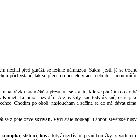
m nechal před garáží, se leskne námrazou. Sakra, jestli já se trochu
hno přichystané, tak se přece do postele vracet nebudu. Tmou mířím
ouštím nahrávku budníčků a přesunuji se k autu, kde se pouštím do druhé
no. Kometu Lemmon nevidím. Ale hvězdy jsou tedy úžasné, ostře jako
 nechce. Chodím po okolí, naslouchám a začíná se do mě dávat zima.
rát se z pole ozve
skřivan
.
Výři
stále houkají. Táhnou severské husy.
,
konopka
,
stehlíci
,
kos
a když rozdávám první kroužky, zavadí mi o