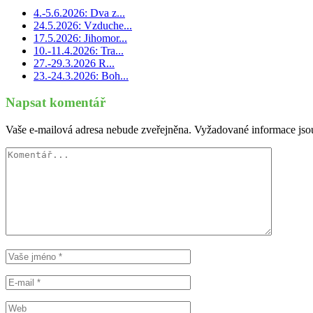
4.-5.6.2026: Dva z...
24.5.2026: Vzduche...
17.5.2026: Jihomor...
10.-11.4.2026: Tra...
27.-29.3.2026 R...
23.-24.3.2026: Boh...
Napsat komentář
Vaše e-mailová adresa nebude zveřejněna.
Vyžadované informace js