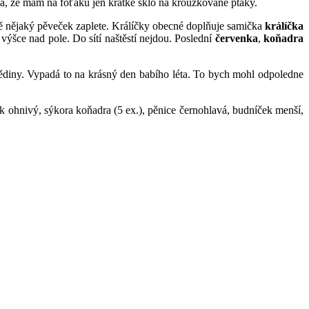
da, že mám na foťáku jen krátké sklo na kroužkované ptáky.
eště nějaký pěveček zaplete. Králíčky obecné doplňuje samička
králíčka
 výšce nad pole. Do sítí naštěstí nejdou. Poslední
červenka
,
koňadra
 dědiny. Vypadá to na krásný den babího léta. To bych mohl odpoledne
ček ohnivý, sýkora koňadra (5 ex.), pěnice černohlavá, budníček menší,