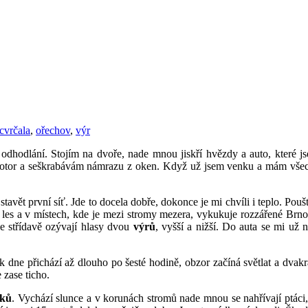
cvrčala
,
ořechov
,
výr
dhodlání. Stojím na dvoře, nade mnou jiskří hvězdy a auto, které jse
 motor a seškrabávám námrazu z oken. Když už jsem venku a mám všec
 stavět první síť. Jde to docela dobře, dokonce je mi chvíli i teplo. P
je les a v místech, kde je mezi stromy mezera, vykukuje rozzářené Br
se střídavě ozývají hlasy dvou
výrů
, vyšší a nižší. Do auta se mi už
ak dne přichází až dlouho po šesté hodině, obzor začíná světlat a dvak
e zase ticho.
íků
. Vychází slunce a v korunách stromů nade mnou se nahřívají ptáci