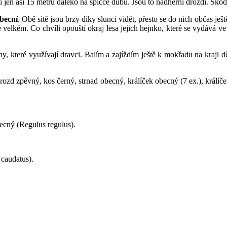
í jen asi 15 metrů daleko na špičce dubu. Jsou to nádherní drozdi. Ško
obecní
. Obě sítě jsou brzy díky slunci vidět, přesto se do nich občas j
e velkém. Co chvíli opouští okraj lesa jejich hejnko, které se vydává ve
ny, které využívají dravci. Balím a zajíždím ještě k mokřadu na kraji
drozd zpěvný, kos černý, strnad obecný, králíček obecný (7 ex.), králí
becný (Regulus regulus).
caudatus).